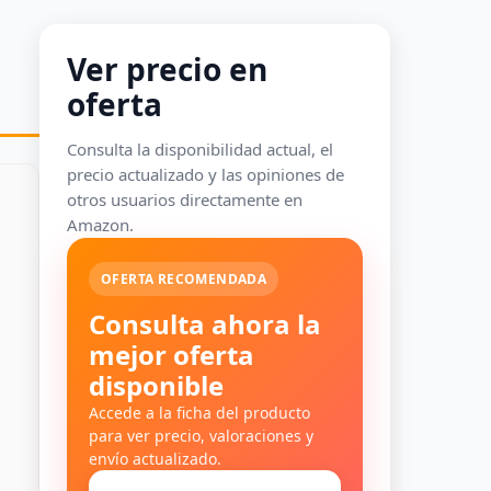
Ver precio en
oferta
Consulta la disponibilidad actual, el
precio actualizado y las opiniones de
otros usuarios directamente en
Amazon.
OFERTA RECOMENDADA
Consulta ahora la
mejor oferta
disponible
Accede a la ficha del producto
para ver precio, valoraciones y
envío actualizado.