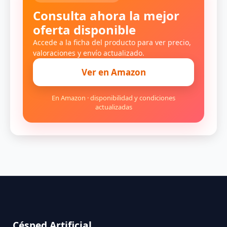
Consulta ahora la mejor
oferta disponible
Accede a la ficha del producto para ver precio,
valoraciones y envío actualizado.
Ver en Amazon
En Amazon · disponibilidad y condiciones
actualizadas
Césped Artificial