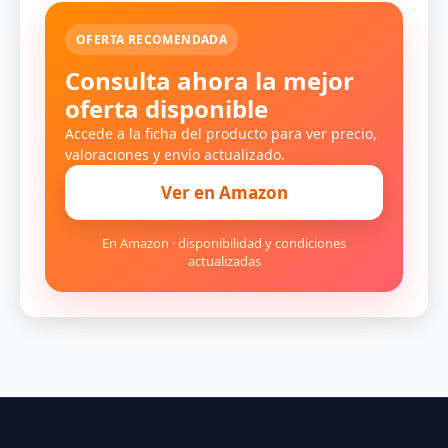
OFERTA RECOMENDADA
Consulta ahora la mejor
oferta disponible
Accede a la ficha del producto para ver precio,
valoraciones y envío actualizado.
Ver en Amazon
En Amazon · disponibilidad y condiciones
actualizadas