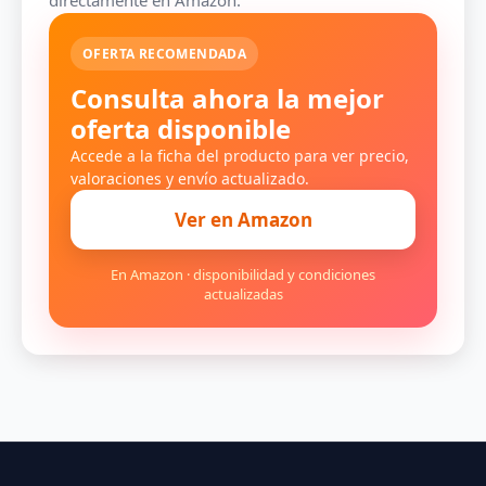
directamente en Amazon.
OFERTA RECOMENDADA
Consulta ahora la mejor
oferta disponible
Accede a la ficha del producto para ver precio,
valoraciones y envío actualizado.
Ver en Amazon
En Amazon · disponibilidad y condiciones
actualizadas