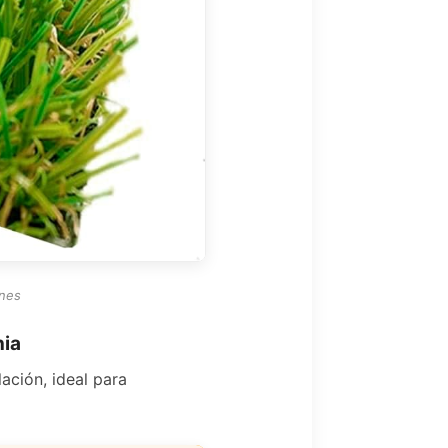
ones
nia
ación, ideal para