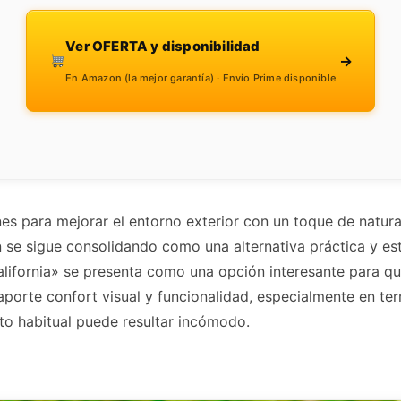
Ver OFERTA y disponibilidad
→
En Amazon (la mejor garantía) · Envío Prime disponible
es para mejorar el entorno exterior con un toque de natura
dín se sigue consolidando como una alternativa práctica y e
 California» se presenta como una opción interesante para q
porte confort visual y funcionalidad, especialmente en ter
to habitual puede resultar incómodo.