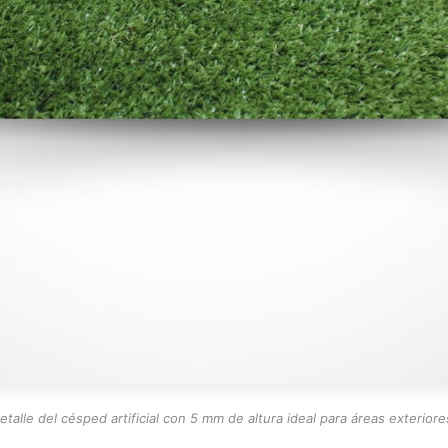
etalle del césped artificial con 5 mm de altura ideal para áreas exteriore