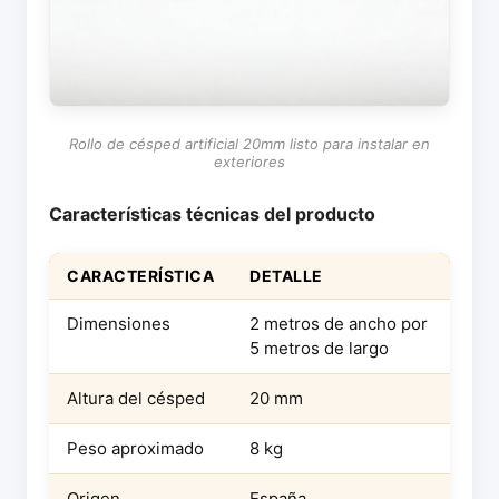
Rollo de césped artificial 20mm listo para instalar en
exteriores
Características técnicas del producto
CARACTERÍSTICA
DETALLE
Dimensiones
2 metros de ancho por
5 metros de largo
Altura del césped
20 mm
Peso aproximado
8 kg
Origen
España